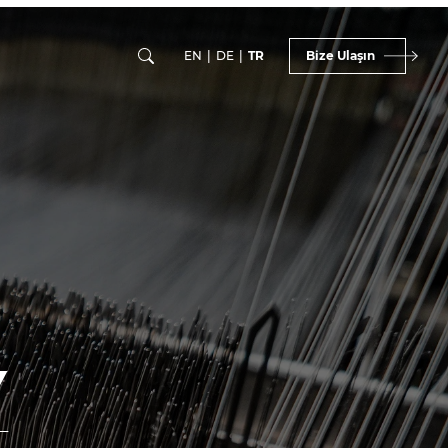
EN
|
DE
|
TR
Bize Ulaşın
Z