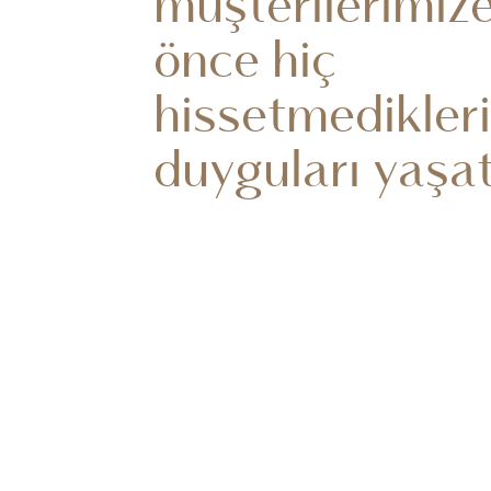
müşterilerimiz
önce hiç
hissetmedikleri
duyguları yaşa