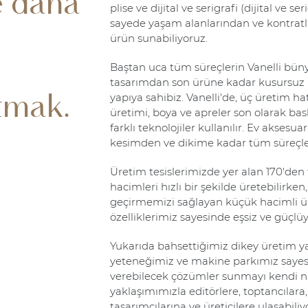
e daha
plise ve dijital ve serigrafi (dijital ve s
sayede yaşam alanlarından ve kontratl
ürün sunabiliyoruz.
Baştan uca tüm süreçlerin Vanelli bün
tasarımdan son ürüne kadar kusursuz işl
yapıya sahibiz. Vanelli'de, üç üretim h
tmak.
üretimi, boya ve apreler son olarak bas
farklı teknolojiler kullanılır. Ev aksesua
kesimden ve dikime kadar tüm süreçler 
Üretim tesislerimizde yer alan 170'de
hacimleri hızlı bir şekilde üretebilirk
geçirmemizi sağlayan küçük hacimli ü
özelliklerimiz sayesinde eşsiz ve güçlü
Yukarıda bahsettiğimiz dikey üretim y
yeteneğimiz ve makine parkımız sayesi
verebilecek çözümler sunmayı kendi ni
yaklaşımımızla editörlere, toptancılara,
tasarımcılarına ve üreticilere ulaşabiliy