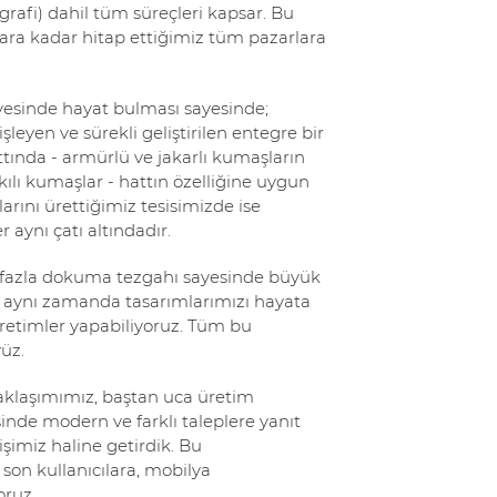
erigrafi) dahil tüm süreçleri kapsar. Bu
ara kadar hitap ettiğimiz tüm pazarlara
yesinde hayat bulması sayesinde;
eyen ve sürekli geliştirilen entegre bir
attında - armürlü ve jakarlı kumaşların
kılı kumaşlar - hattın özelliğine uygun
rlarını ürettiğimiz tesisimizde ise
aynı çatı altındadır.
n fazla dokuma tezgahı sayesinde büyük
en, aynı zamanda tasarımlarımızı hayata
retimler yapabiliyoruz. Tüm bu
yüz.
aklaşımımız, baştan uca üretim
nde modern ve farklı taleplere yanıt
şimiz haline getirdik. Bu
 son kullanıcılara, mobilya
oruz.